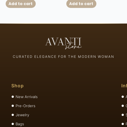
Add to cart
Add to cart
CURATED ELEGANCE FOR THE MODERN WOMAN
Shop
In
New Arrivals
Pre-Orders
Jewelry
Bags