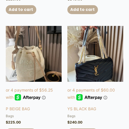
Add to cart
Add to cart
P BEIGE BAG
YS BLACK BAG
Bags
Bags
$
225.00
$
240.00