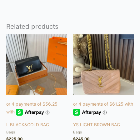
Related products
L BLACK&GOLD BAG
YS LIGHT BROWN BAG
Bags
Bags
$
225.00
$
245.00