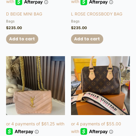
D BEIGE MINI BAG
L ROSE CROSSBODY BAG
Bags
Bags
$
235.00
$
235.00
Add to cart
Add to cart