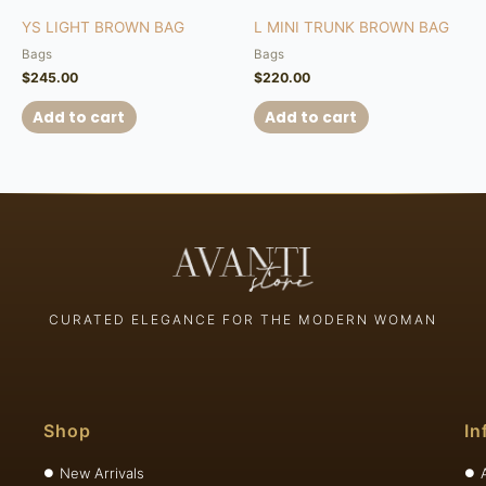
YS LIGHT BROWN BAG
L MINI TRUNK BROWN BAG
Bags
Bags
$
245.00
$
220.00
Add to cart
Add to cart
CURATED ELEGANCE FOR THE MODERN WOMAN
Shop
In
New Arrivals